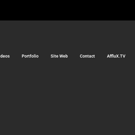
ideos
Portfolio
Site Web
Contact
AffluX.TV