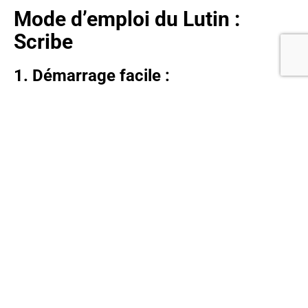
Mode d’emploi du Lutin :
Scribe
1. Démarrage facile :
Allumez votre navigateur préféré, rendez-vous dans le château
numérique de Scribe et présentez-lui votre précieux fichier (wav,
mp3, m4a, ogg, mp4…). Si vous êtes plutôt du genre moderne,
vous pouvez même lui confier une URL directement depuis
YouTube ou Vimeo.
2
. Langues Polyglottes :
Notre lutin, ou plutôt Scribe, est doué en plusieurs langues. Que ce
soit le français romantique, l’anglais shakespearien, l’espagnol
caliente ou l’italien du bel canto, indiquez-lui votre choix. Ajoutez-y
votre adresse mail, car c’est par ce moyen que le lutin chuchotera
à votre oreille (enfin, plutôt dans votre boîte de réception).
3. Le Cadeau du Lutin :