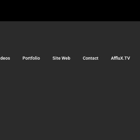
ideos
Portfolio
Site Web
Contact
AffluX.TV