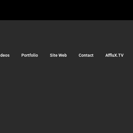
ideos
Portfolio
Site Web
Contact
AffluX.TV