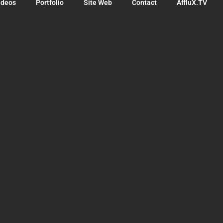
ideos
Portfolio
Site Web
Contact
AffluX.TV