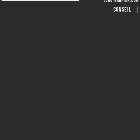
lobo-graphik.com
CONSEIL 