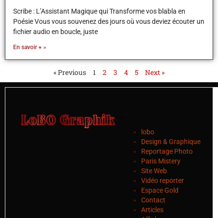
Scribe : L’Assistant Magique qui Transforme vos blabla en
Poésie Vous vous souvenez des jours où vous deviez écouter un
fichier audio en boucle, juste
En savoir + »
« Previous
1
2
3
4
5
Next »
-
lobo
Design & Graphique
Reportage Photo
Paris Mistery
Site Web
Vidéo reporter
Espace Gold
Contact
Articles