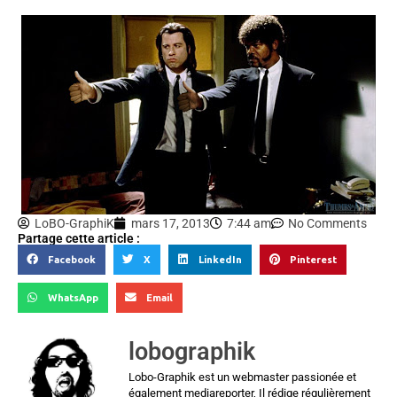
LoBO-GraphiK
mars 17, 2013
7:44 am
No Comments
Partage cette article :
Facebook
X
LinkedIn
Pinterest
WhatsApp
Email
lobographik
Lobo-Graphik est un webmaster passionée et
également mediareporter, Il rédige régulièrement