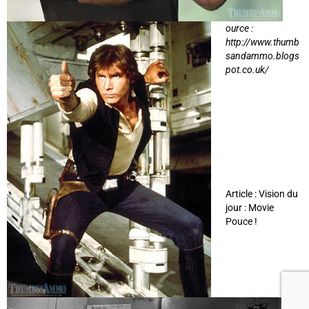
ource :
http://www.thumb
sandammo.blogs
pot.co.uk/
Article : Vision du
jour : Movie
Pouce !